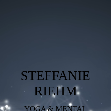
START
TERMIN KALENDER
MEIN SHOP
STEFFANIE
ÜBER MICH
RIEHM
GALERIE
YOGA & MENTAL