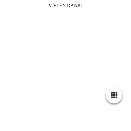
VIELEN DANK!
Cookie-Einstellungen
Diese Webseite verwendet Cookies, um Besuchern ein optimales
Nutzererlebnis zu bieten. Bestimmte Inhalte von Drittanbietern werden
nur angezeigt, wenn die entsprechende Option aktiviert ist. Die